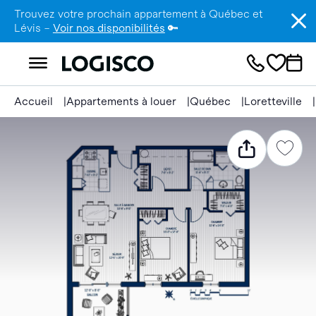
Trouvez votre prochain appartement à Québec et
Lévis –
Voir nos disponibilités
🔑
Accueil
Appartements à louer
Québec
Loretteville