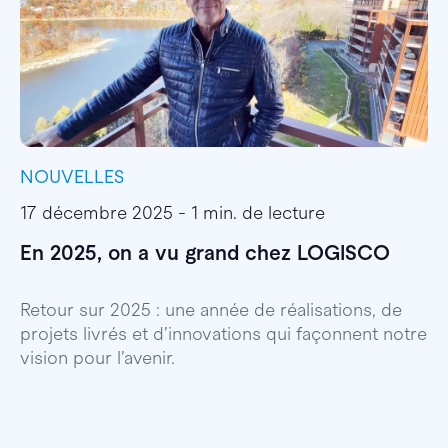
NOUVELLES
I
17 décembre 2025 - 1 min. de lecture
1
En 2025, on a vu grand chez LOGISCO
E
l
Retour sur 2025 : une année de réalisations, de
projets livrés et d’innovations qui façonnent notre
E
vision pour l’avenir.
p