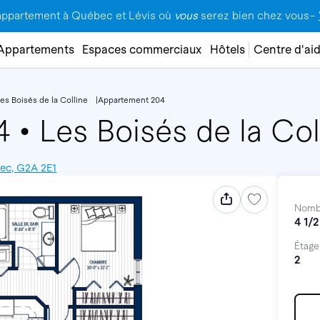
appartement à Québec et Lévis où
vous
serez bien chez vous–
Appartements
Espaces commerciaux
Hôtels
Centre d'ai
es Boisés de la Colline
Appartement 204
04
•
Les Boisés de la Col
bec, G2A 2E1
Nomb
4 1/2
Étage
2