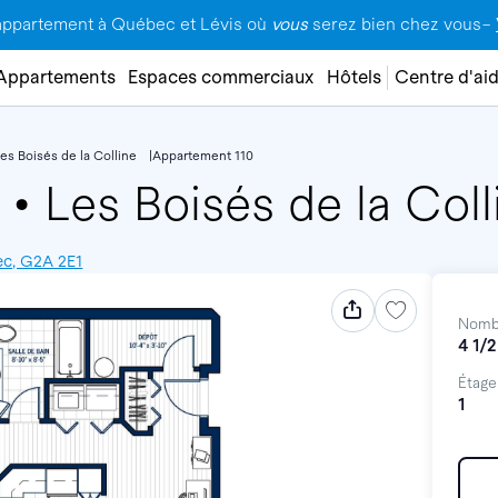
appartement à Québec et Lévis où
vous
serez bien chez vous–
Appartements
Espaces commerciaux
Hôtels
Centre d'ai
es Boisés de la Colline
Appartement 110
0
•
Les Boisés de la Coll
ec, G2A 2E1
Nomb
4 1/2
Étage
1