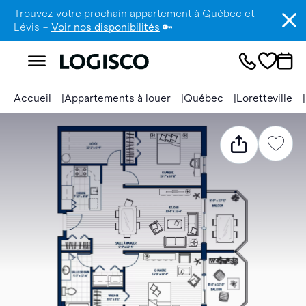
Trouvez votre prochain appartement à Québec et
Lévis –
Voir nos disponibilités
🔑
Accueil
Appartements à louer
Québec
Loretteville