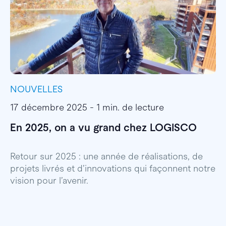
NOUVELLES
I
17 décembre 2025 - 1 min. de lecture
1
En 2025, on a vu grand chez LOGISCO
E
l
Retour sur 2025 : une année de réalisations, de
projets livrés et d’innovations qui façonnent notre
E
vision pour l’avenir.
p