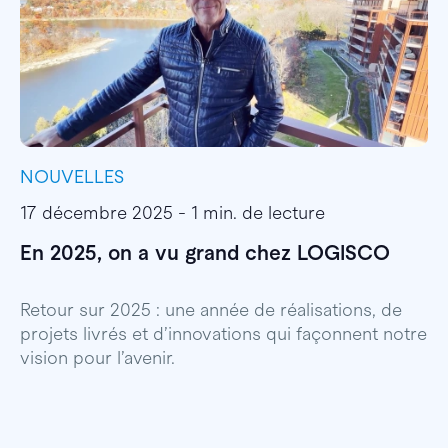
NOUVELLES
I
17 décembre 2025 - 1 min. de lecture
1
En 2025, on a vu grand chez LOGISCO
E
l
Retour sur 2025 : une année de réalisations, de
projets livrés et d’innovations qui façonnent notre
E
vision pour l’avenir.
p