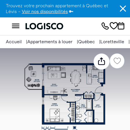
Trouvez votre prochain appartement à Québec et
Lévis –
Voir nos disponibilités
🔑
Accueil
Appartements à louer
Québec
Loretteville