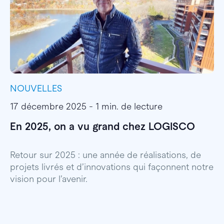
NOUVELLES
I
17 décembre 2025 - 1 min. de lecture
1
En 2025, on a vu grand chez LOGISCO
E
l
Retour sur 2025 : une année de réalisations, de
projets livrés et d’innovations qui façonnent notre
E
vision pour l’avenir.
p