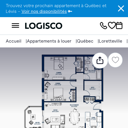
Trouvez votre prochain appartement à Québec et
Lévis –
Voir nos disponibilités
🔑
Accueil
Appartements à louer
Québec
Loretteville