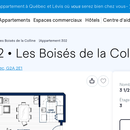
appartement à Québec et Lévis où
vous
serez bien chez vous–
Appartements
Espaces commerciaux
Hôtels
Centre d'ai
es Boisés de la Colline
Appartement 302
02
•
Les Boisés de la Col
bec, G2A 2E1
Nomb
3 1/2
Étage
3