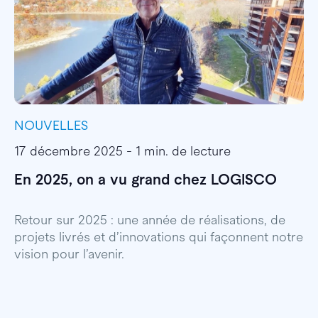
NOUVELLES
I
17 décembre 2025 - 1 min. de lecture
1
En 2025, on a vu grand chez LOGISCO
E
l
Retour sur 2025 : une année de réalisations, de
projets livrés et d’innovations qui façonnent notre
E
vision pour l’avenir.
p