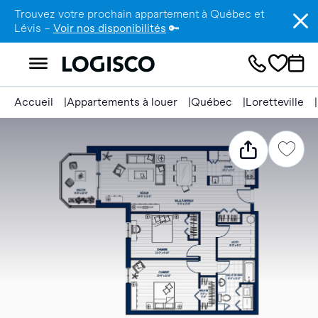
Trouvez votre prochain appartement à Québec et
Lévis –
Voir nos disponibilités
🔑
Accueil
Appartements à louer
Québec
Loretteville