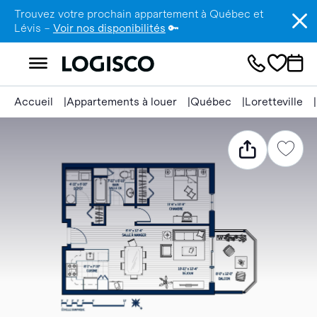
Trouvez votre prochain appartement à Québec et
Lévis –
Voir nos disponibilités
🔑
Accueil
Appartements à louer
Québec
Loretteville