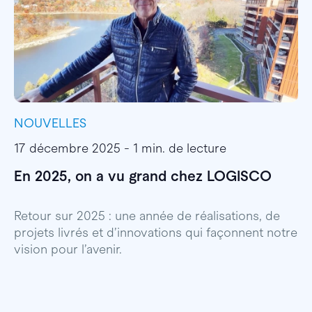
NOUVELLES
I
17 décembre 2025 - 1 min. de lecture
1
En 2025, on a vu grand chez LOGISCO
E
l
Retour sur 2025 : une année de réalisations, de
projets livrés et d’innovations qui façonnent notre
E
vision pour l’avenir.
p