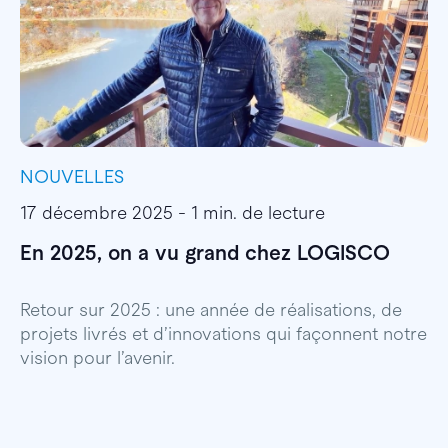
NOUVELLES
I
17 décembre 2025 - 1 min. de lecture
1
En 2025, on a vu grand chez LOGISCO
E
l
Retour sur 2025 : une année de réalisations, de
projets livrés et d’innovations qui façonnent notre
E
vision pour l’avenir.
p