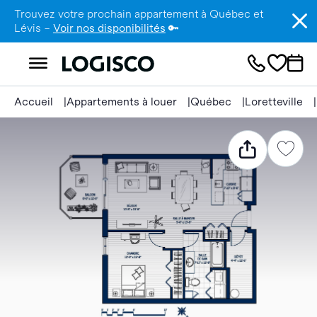
Trouvez votre prochain appartement à Québec et
Lévis –
Voir nos disponibilités
🔑
Accueil
Appartements à louer
Québec
Loretteville