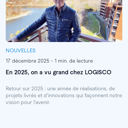
NOUVELLES
I
17 décembre 2025 - 1 min. de lecture
1
En 2025, on a vu grand chez LOGISCO
E
l
Retour sur 2025 : une année de réalisations, de
projets livrés et d’innovations qui façonnent notre
E
vision pour l’avenir.
p