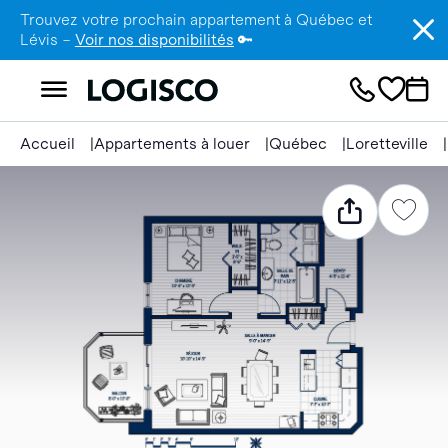
Trouvez votre prochain appartement à Québec et
Lévis –
Voir nos disponibilités
🔑
Accueil
Appartements à louer
Québec
Loretteville