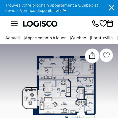
Trouvez votre prochain appartement à Québec et
Lévis –
Voir nos disponibilités
🔑
Accueil
Appartements à louer
Québec
Loretteville