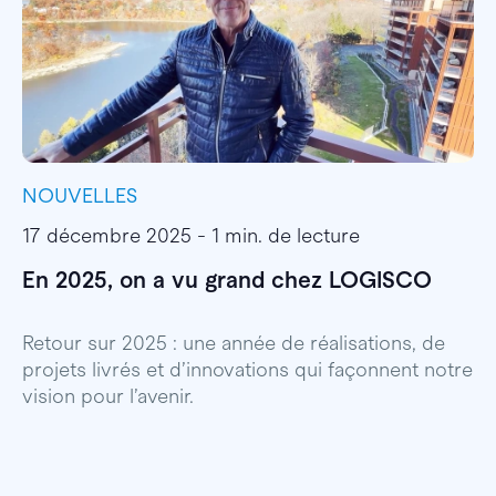
NOUVELLES
I
17 décembre 2025 - 1 min. de lecture
1
En 2025, on a vu grand chez LOGISCO
E
l
Retour sur 2025 : une année de réalisations, de
projets livrés et d’innovations qui façonnent notre
E
vision pour l’avenir.
p