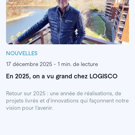
NOUVELLES
I
17 décembre 2025 - 1 min. de lecture
1
En 2025, on a vu grand chez LOGISCO
E
l
Retour sur 2025 : une année de réalisations, de
projets livrés et d’innovations qui façonnent notre
E
vision pour l’avenir.
p