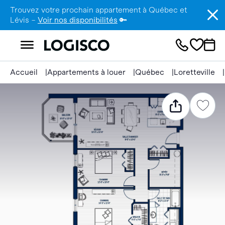
Trouvez votre prochain appartement à Québec et
Lévis –
Voir nos disponibilités
🔑
Accueil
Appartements à louer
Québec
Loretteville