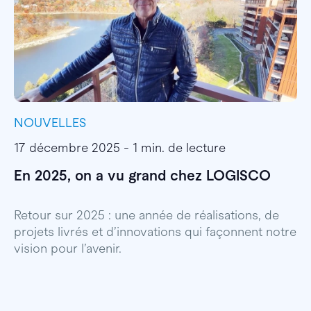
NOUVELLES
I
17 décembre 2025 - 1 min. de lecture
1
En 2025, on a vu grand chez LOGISCO
E
l
Retour sur 2025 : une année de réalisations, de
projets livrés et d’innovations qui façonnent notre
E
vision pour l’avenir.
p