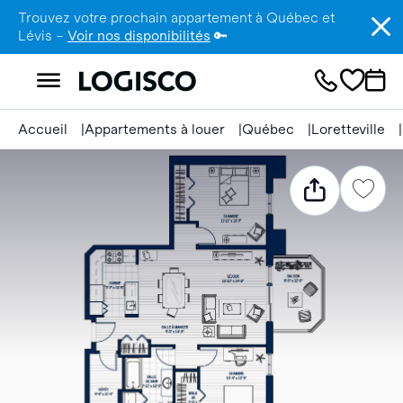
Trouvez votre prochain appartement à Québec et
Lévis –
Voir nos disponibilités
🔑
Accueil
Appartements à louer
Québec
Loretteville