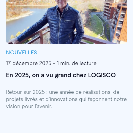
NOUVELLES
I
17 décembre 2025 - 1 min. de lecture
1
En 2025, on a vu grand chez LOGISCO
E
l
Retour sur 2025 : une année de réalisations, de
projets livrés et d’innovations qui façonnent notre
E
vision pour l’avenir.
p