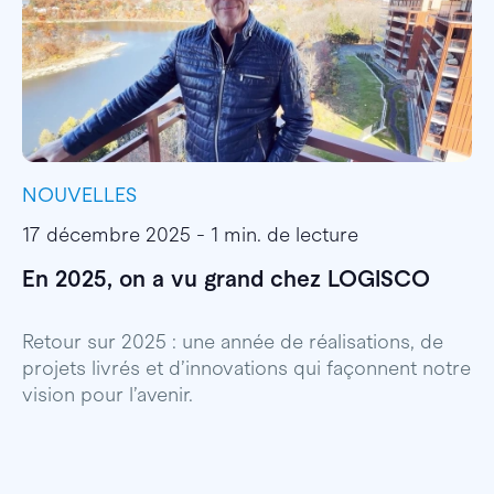
NOUVELLES
I
17 décembre 2025 - 1 min. de lecture
1
En 2025, on a vu grand chez LOGISCO
E
l
Retour sur 2025 : une année de réalisations, de
projets livrés et d’innovations qui façonnent notre
E
vision pour l’avenir.
p