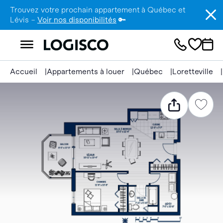
Trouvez votre prochain appartement à Québec et
Lévis –
Voir nos disponibilités
🔑
Accueil
Appartements à louer
Québec
Loretteville