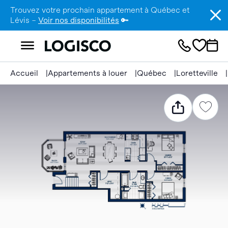
Trouvez votre prochain appartement à Québec et
Lévis –
Voir nos disponibilités
🔑
Accueil
Appartements à louer
Québec
Loretteville