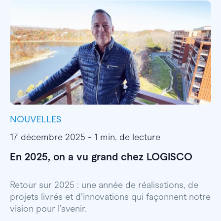
NOUVELLES
I
17 décembre 2025 - 1 min. de lecture
1
En 2025, on a vu grand chez LOGISCO
E
l
Retour sur 2025 : une année de réalisations, de
projets livrés et d’innovations qui façonnent notre
E
vision pour l’avenir.
p