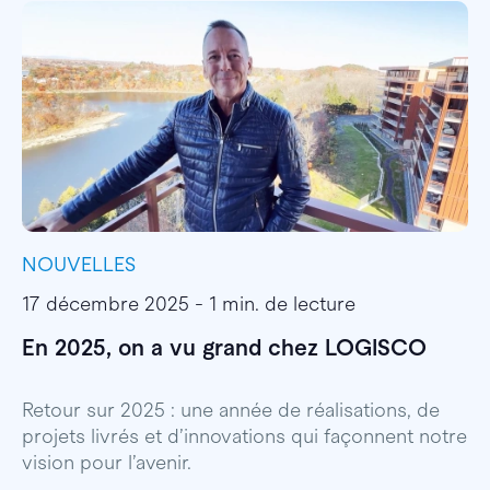
NOUVELLES
I
17 décembre 2025 - 1 min. de lecture
1
En 2025, on a vu grand chez LOGISCO
E
l
Retour sur 2025 : une année de réalisations, de
projets livrés et d’innovations qui façonnent notre
E
vision pour l’avenir.
p