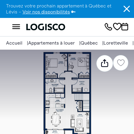
Trouvez votre prochain appartement à Québec et
Lévis –
Voir nos disponibilités
🔑
Accueil
Appartements à louer
Québec
Loretteville