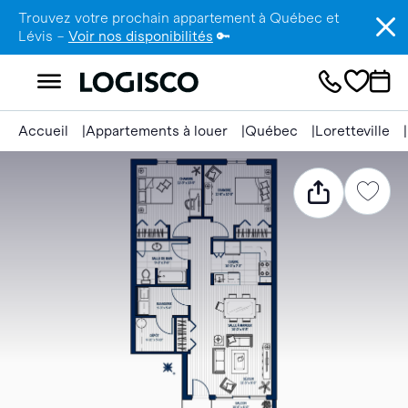
Trouvez votre prochain appartement à Québec et
Lévis –
Voir nos disponibilités
🔑
Accueil
Appartements à louer
Québec
Loretteville