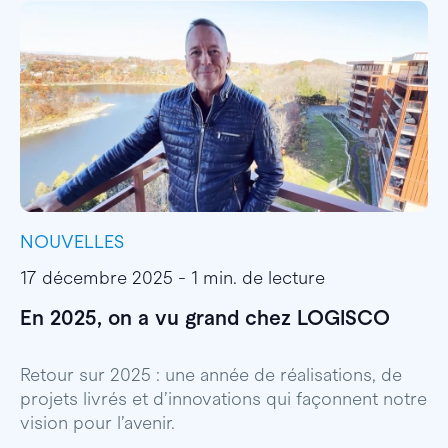
NOUVELLES
I
17 décembre 2025 - 1 min. de lecture
1
En 2025, on a vu grand chez LOGISCO
E
l
Retour sur 2025 : une année de réalisations, de
projets livrés et d’innovations qui façonnent notre
E
vision pour l’avenir.
p