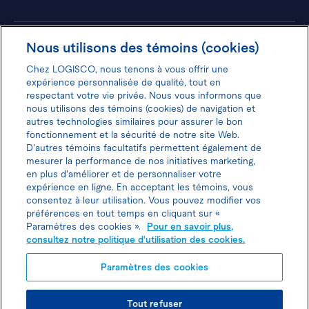
Hôtels
Nous utilisons des témoins (cookies)
Chez LOGISCO, nous tenons à vous offrir une
expérience personnalisée de qualité, tout en
respectant votre vie privée. Nous vous informons que
nous utilisons des témoins (cookies) de navigation et
Donnez votre avis pour gagner 100$
autres technologies similaires pour assurer le bon
fonctionnement et la sécurité de notre site Web.
D'autres témoins facultatifs permettent également de
mesurer la performance de nos initiatives marketing,
en plus d'améliorer et de personnaliser votre
expérience en ligne. En acceptant les témoins, vous
Politique d'utilisation des cookies
consentez à leur utilisation. Vous pouvez modifier vos
préférences en tout temps en cliquant sur «
Politique de protection des
Paramètres des cookies ».
Pour en savoir plus,
consultez notre politique d'utilisation des cookies.
renseignements personnels
Paramètres des cookies
Joindre l’agent de location
Tout refuser