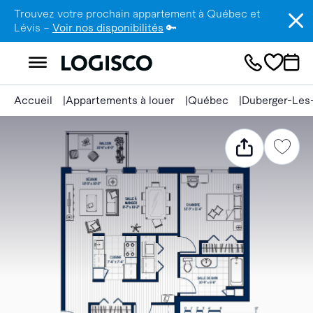
Trouvez votre prochain appartement à Québec et
Lévis –
Voir nos disponibilités
🔑
Accueil
Appartements à louer
Québec
Duberger-Les