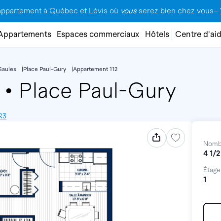
appartement à Québec et Lévis où
vous
serez bien chez vous–
Appartements
Espaces commerciaux
Hôtels
Centre d'ai
Saules
Place Paul-Gury
Appartement 112
2
•
Place Paul-Gury
R3
Nomb
4 1/2
Étage
1