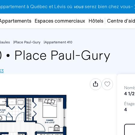
appartement à Québec et Lévis où
vous
serez bien chez vous–
Appartements
Espaces commerciaux
Hôtels
Centre d'ai
Saules
Place Paul-Gury
Appartement 410
0
•
Place Paul-Gury
R3
Nomb
4 1/2
Étage
4