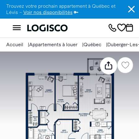
Trouvez votre prochain appartement à Québec et
Lévis –
Voir nos disponibilités
🔑
Accueil
Appartements à louer
Québec
Duberger-Les