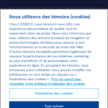
Hôtels
Nous utilisons des témoins (cookies)
Chez LOGISCO, nous tenons à vous offrir une
expérience personnalisée de qualité, tout en
respectant votre vie privée. Nous vous informons que
nous utilisons des témoins (cookies) de navigation et
Donnez votre avis pour gagner 100$
autres technologies similaires pour assurer le bon
fonctionnement et la sécurité de notre site Web.
D'autres témoins facultatifs permettent également de
mesurer la performance de nos initiatives marketing,
en plus d'améliorer et de personnaliser votre
expérience en ligne. En acceptant les témoins, vous
Politique d'utilisation des cookies
consentez à leur utilisation. Vous pouvez modifier vos
préférences en tout temps en cliquant sur «
Politique de protection des
Paramètres des cookies ».
Pour en savoir plus,
consultez notre politique d'utilisation des cookies.
renseignements personnels
Paramètres des cookies
Joindre l’agent de location
Tout refuser