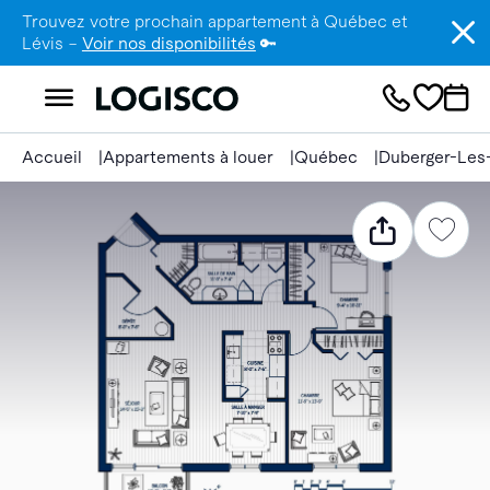
Trouvez votre prochain appartement à Québec et
Lévis –
Voir nos disponibilités
🔑
Accueil
Appartements à louer
Québec
Duberger-Les