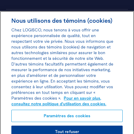
Hôtels
Nous utilisons des témoins (cookies)
Chez LOGISCO, nous tenons à vous offrir une
expérience personnalisée de qualité, tout en
respectant votre vie privée. Nous vous informons que
nous utilisons des témoins (cookies) de navigation et
Donnez votre avis pour gagner 100$
autres technologies similaires pour assurer le bon
fonctionnement et la sécurité de notre site Web.
D'autres témoins facultatifs permettent également de
mesurer la performance de nos initiatives marketing,
en plus d'améliorer et de personnaliser votre
expérience en ligne. En acceptant les témoins, vous
Politique d'utilisation des cookies
consentez à leur utilisation. Vous pouvez modifier vos
préférences en tout temps en cliquant sur «
Politique de protection des
Paramètres des cookies ».
Pour en savoir plus,
consultez notre politique d'utilisation des cookies.
renseignements personnels
Paramètres des cookies
Joindre l’agent de location
Tout refuser