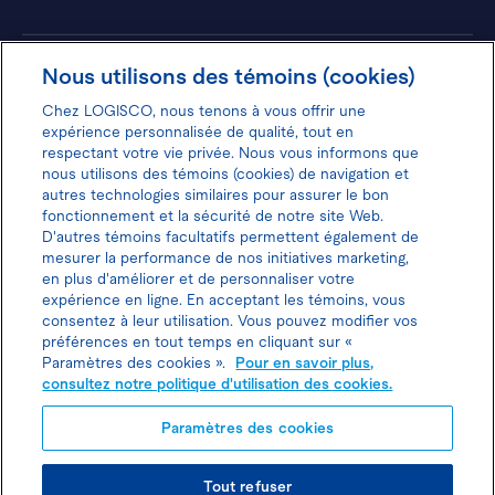
Hôtels
Nous utilisons des témoins (cookies)
Chez LOGISCO, nous tenons à vous offrir une
expérience personnalisée de qualité, tout en
respectant votre vie privée. Nous vous informons que
nous utilisons des témoins (cookies) de navigation et
Donnez votre avis pour gagner 100$
autres technologies similaires pour assurer le bon
fonctionnement et la sécurité de notre site Web.
D'autres témoins facultatifs permettent également de
mesurer la performance de nos initiatives marketing,
en plus d'améliorer et de personnaliser votre
expérience en ligne. En acceptant les témoins, vous
Politique d'utilisation des cookies
consentez à leur utilisation. Vous pouvez modifier vos
préférences en tout temps en cliquant sur «
Politique de protection des
Paramètres des cookies ».
Pour en savoir plus,
consultez notre politique d'utilisation des cookies.
renseignements personnels
Paramètres des cookies
Joindre l’agent de location
Tout refuser