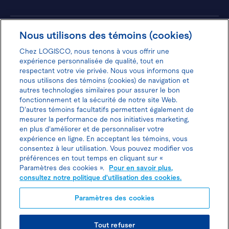
Hôtels
Nous utilisons des témoins (cookies)
Chez LOGISCO, nous tenons à vous offrir une
expérience personnalisée de qualité, tout en
respectant votre vie privée. Nous vous informons que
nous utilisons des témoins (cookies) de navigation et
Donnez votre avis pour gagner 100$
autres technologies similaires pour assurer le bon
fonctionnement et la sécurité de notre site Web.
D'autres témoins facultatifs permettent également de
mesurer la performance de nos initiatives marketing,
en plus d'améliorer et de personnaliser votre
expérience en ligne. En acceptant les témoins, vous
Politique d'utilisation des cookies
consentez à leur utilisation. Vous pouvez modifier vos
préférences en tout temps en cliquant sur «
Politique de protection des
Paramètres des cookies ».
Pour en savoir plus,
consultez notre politique d'utilisation des cookies.
renseignements personnels
Paramètres des cookies
Joindre l’agent de location
Tout refuser