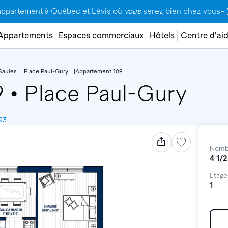
appartement à Québec et Lévis où
vous
serez bien chez vous–
Appartements
Espaces commerciaux
Hôtels
Centre d'ai
Saules
Place Paul-Gury
Appartement 109
9
•
Place Paul-Gury
R3
Nomb
4 1/2
Étage
1