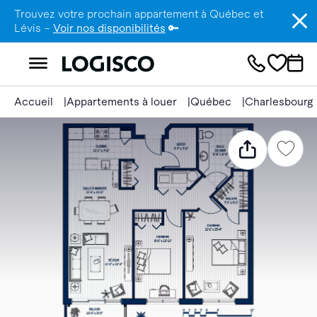
Trouvez votre prochain appartement à Québec et
Lévis –
Voir nos disponibilités
🔑
Accueil
Appartements à louer
Québec
Charlesbourg