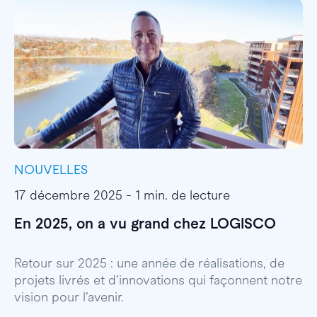
NOUVELLES
I
17 décembre 2025 - 1 min. de lecture
1
En 2025, on a vu grand chez LOGISCO
E
l
Retour sur 2025 : une année de réalisations, de
projets livrés et d’innovations qui façonnent notre
E
vision pour l’avenir.
p