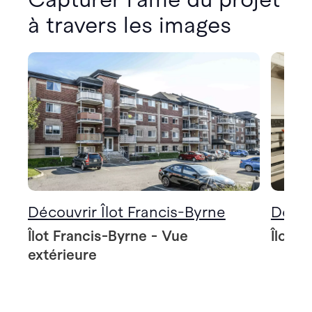
à travers les images
Découvrir Îlot Francis-Byrne
Décou
Îlot Francis-Byrne - Vue
Îlot F
extérieure