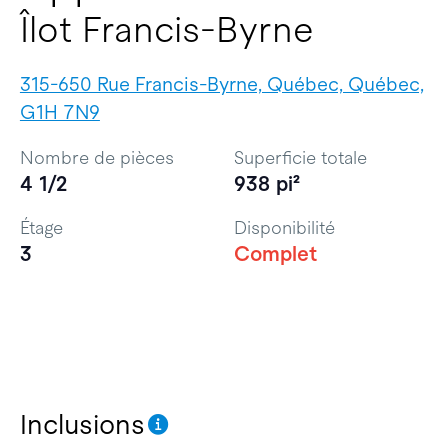
Îlot Francis-Byrne
315-650 Rue Francis-Byrne, Québec, Québec,
G1H 7N9
Nombre de pièces
Superficie totale
4 1/2
938 pi²
Étage
Disponibilité
3
Complet
Inclusions