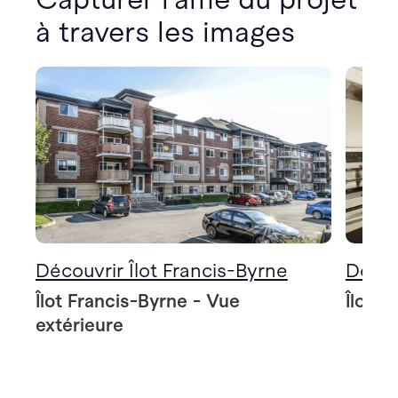
à travers les images
Découvrir Îlot Francis-Byrne
Décou
Îlot Francis-Byrne - Vue
Îlot F
extérieure