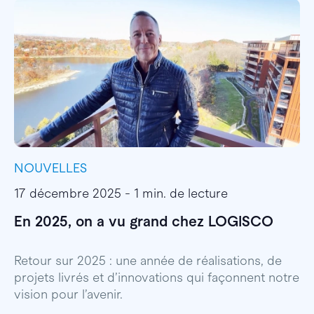
NOUVELLES
I
17 décembre 2025 - 1 min. de lecture
1
En 2025, on a vu grand chez LOGISCO
E
l
Retour sur 2025 : une année de réalisations, de
projets livrés et d’innovations qui façonnent notre
E
vision pour l’avenir.
p