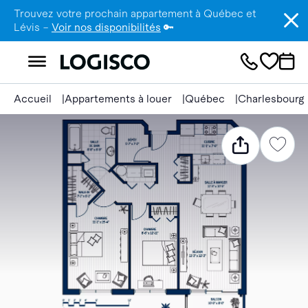
Trouvez votre prochain appartement à Québec et
Lévis –
Voir nos disponibilités
🔑
Accueil
Appartements à louer
Québec
Charlesbourg