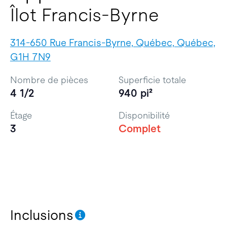
Îlot Francis-Byrne
314-650 Rue Francis-Byrne, Québec, Québec,
G1H 7N9
Nombre de pièces
Superficie totale
4 1/2
940 pi²
Étage
Disponibilité
3
Complet
Inclusions