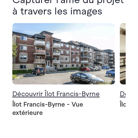
à travers les images
Découvrir Îlot Francis-Byrne
Décou
Îlot Francis-Byrne - Vue
Îlot F
extérieure