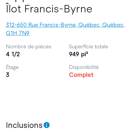
Îlot Francis-Byrne
312-650 Rue Francis-Byrne, Québec, Québec,
G1H 7N9
Nombre de pièces
Superficie totale
4 1/2
949 pi²
Étage
Disponibilité
3
Complet
Inclusions