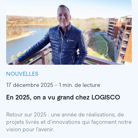
NOUVELLES
I
17 décembre 2025 - 1 min. de lecture
1
En 2025, on a vu grand chez LOGISCO
E
l
Retour sur 2025 : une année de réalisations, de
projets livrés et d’innovations qui façonnent notre
E
vision pour l’avenir.
p