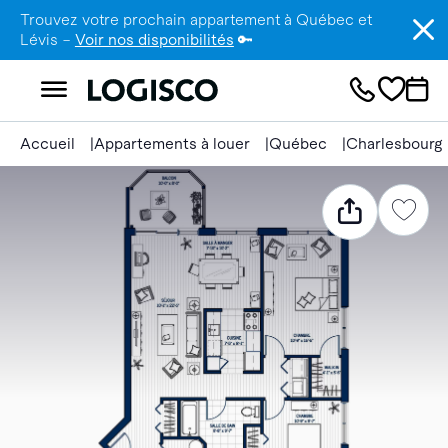
Trouvez votre prochain appartement à Québec et
Lévis –
Voir nos disponibilités
🔑
Accueil
Appartements à louer
Québec
Charlesbourg