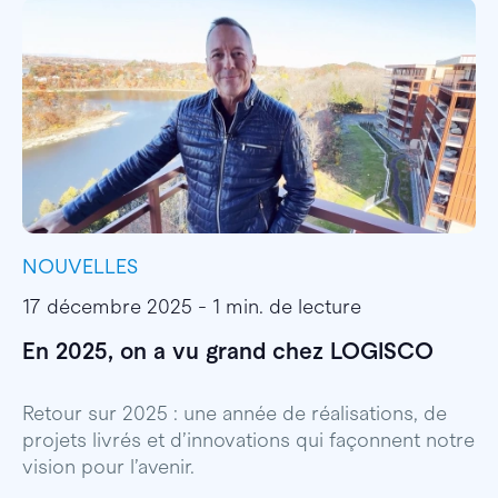
NOUVELLES
I
17 décembre 2025 - 1 min. de lecture
1
En 2025, on a vu grand chez LOGISCO
E
l
Retour sur 2025 : une année de réalisations, de
projets livrés et d’innovations qui façonnent notre
E
vision pour l’avenir.
p