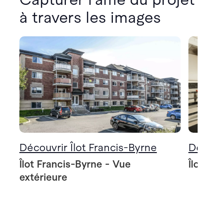
à travers les images
Découvrir Îlot Francis-Byrne
Décou
Îlot Francis-Byrne - Vue
Îlot F
extérieure