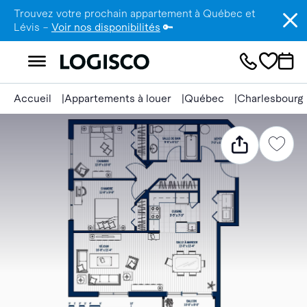
Trouvez votre prochain appartement à Québec et
Lévis –
Voir nos disponibilités
🔑
Accueil
Appartements à louer
Québec
Charlesbourg