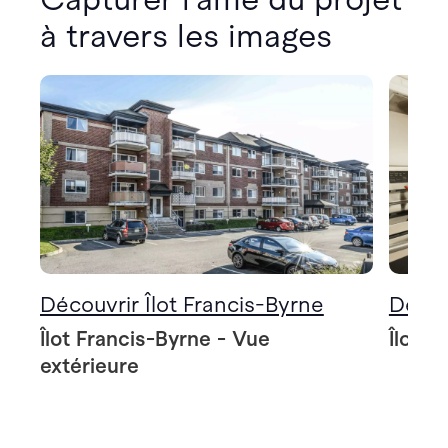
à travers les images
Découvrir Îlot Francis-Byrne
Décou
Îlot Francis-Byrne - Vue
Îlot F
extérieure