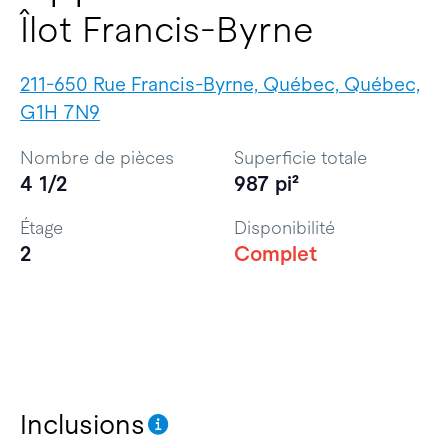
Îlot Francis-Byrne
211-650 Rue Francis-Byrne, Québec, Québec,
G1H 7N9
Nombre de pièces
Superficie totale
4 1/2
987 pi²
Étage
Disponibilité
2
Complet
Inclusions