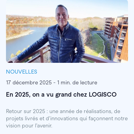
NOUVELLES
I
17 décembre 2025 - 1 min. de lecture
1
En 2025, on a vu grand chez LOGISCO
E
l
Retour sur 2025 : une année de réalisations, de
projets livrés et d’innovations qui façonnent notre
E
vision pour l’avenir.
p