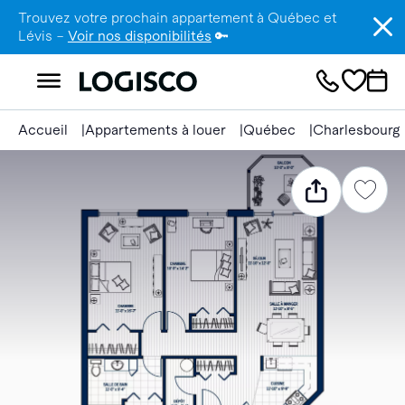
Trouvez votre prochain appartement à Québec et
Lévis –
Voir nos disponibilités
🔑
Accueil
Appartements à louer
Québec
Charlesbourg