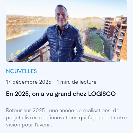
NOUVELLES
I
17 décembre 2025 - 1 min. de lecture
1
En 2025, on a vu grand chez LOGISCO
E
l
Retour sur 2025 : une année de réalisations, de
projets livrés et d’innovations qui façonnent notre
E
vision pour l’avenir.
p