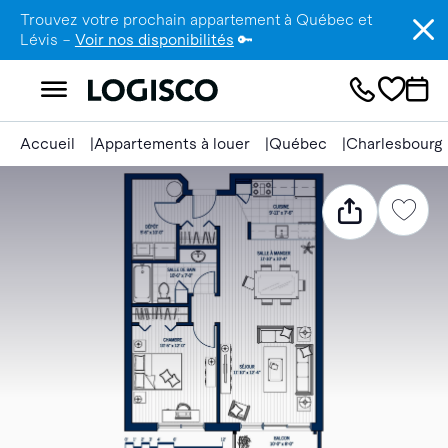
Trouvez votre prochain appartement à Québec et
Lévis –
Voir nos disponibilités
🔑
Accueil
Appartements à louer
Québec
Charlesbourg