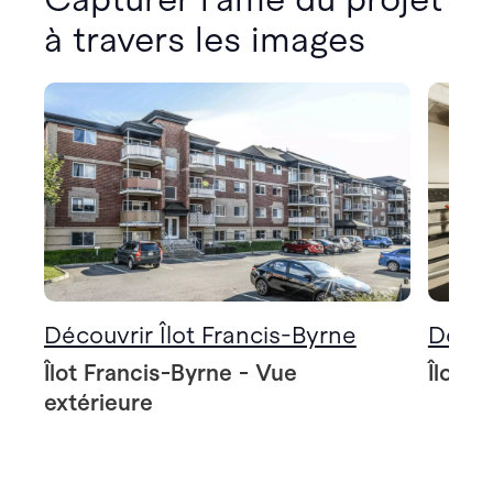
à travers les images
Découvrir Îlot Francis-Byrne
Décou
Îlot Francis-Byrne - Vue
Îlot F
extérieure