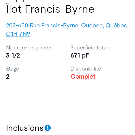
Îlot Francis-Byrne
202-650 Rue Francis-Byrne, Québec, Québec,
G1H 7N9
Nombre de pièces
Superficie totale
3 1/2
671 pi²
Étage
Disponibilité
2
Complet
Inclusions