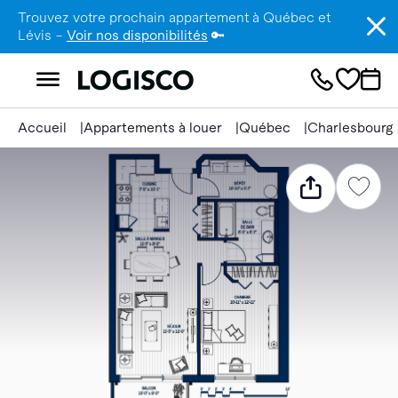
Trouvez votre prochain appartement à Québec et
Lévis –
Voir nos disponibilités
🔑
Accueil
Appartements à louer
Québec
Charlesbourg