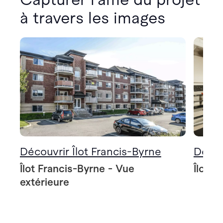
à travers les images
Découvrir Îlot Francis-Byrne
Décou
Îlot Francis-Byrne - Vue
Îlot F
extérieure