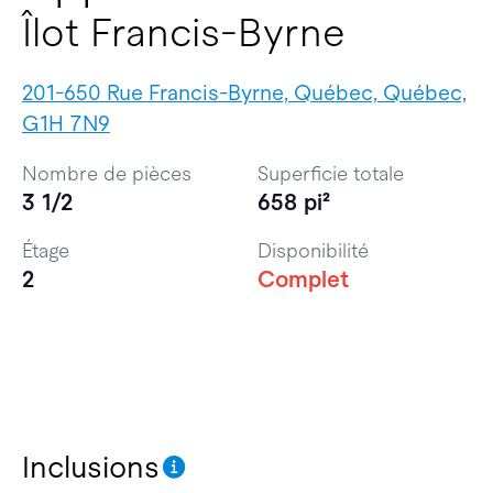
Îlot Francis-Byrne
201-650 Rue Francis-Byrne, Québec, Québec,
G1H 7N9
Nombre de pièces
Superficie totale
3 1/2
658 pi²
Étage
Disponibilité
2
Complet
Inclusions