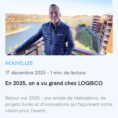
NOUVELLES
I
17 décembre 2025 - 1 min. de lecture
1
En 2025, on a vu grand chez LOGISCO
E
l
Retour sur 2025 : une année de réalisations, de
projets livrés et d’innovations qui façonnent notre
E
vision pour l’avenir.
p