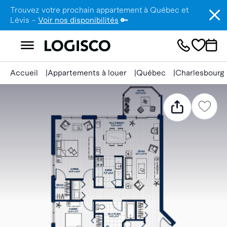
Trouvez votre prochain appartement à Québec et
Lévis –
Voir nos disponibilités
🔑
Accueil
Appartements à louer
Québec
Charlesbourg