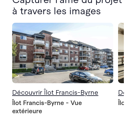
à travers les images
Découvrir Îlot Francis-Byrne
Décou
Îlot Francis-Byrne - Vue
Îlot F
extérieure