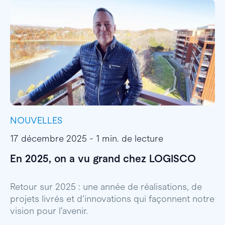
NOUVELLES
I
17 décembre 2025 - 1 min. de lecture
1
En 2025, on a vu grand chez LOGISCO
E
l
Retour sur 2025 : une année de réalisations, de
projets livrés et d’innovations qui façonnent notre
E
vision pour l’avenir.
p