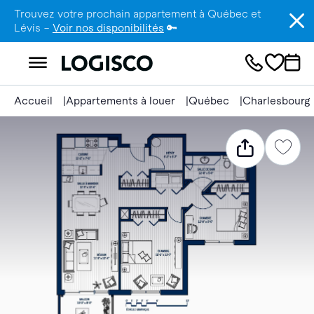
Trouvez votre prochain appartement à Québec et
Lévis –
Voir nos disponibilités
🔑
Accueil
Appartements à louer
Québec
Charlesbourg