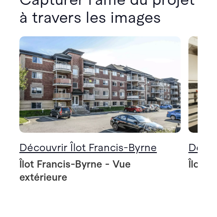
à travers les images
Découvrir Îlot Francis-Byrne
Décou
Îlot Francis-Byrne - Vue
Îlot F
extérieure