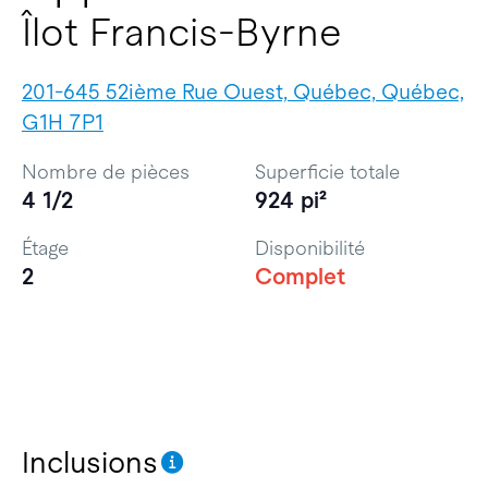
Îlot Francis-Byrne
201-645 52ième Rue Ouest, Québec, Québec,
G1H 7P1
Nombre de pièces
Superficie totale
4 1/2
924 pi²
Étage
Disponibilité
2
Complet
Inclusions