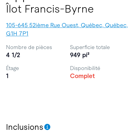
Îlot Francis-Byrne
105-645 52ième Rue Ouest, Québec, Québec,
G1H 7P1
Nombre de pièces
Superficie totale
4 1/2
949 pi²
Étage
Disponibilité
1
Complet
Inclusions