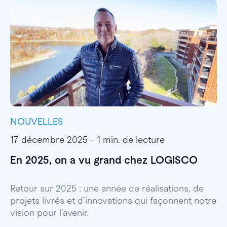
NOUVELLES
I
17 décembre 2025 - 1 min. de lecture
1
En 2025, on a vu grand chez LOGISCO
E
l
Retour sur 2025 : une année de réalisations, de
projets livrés et d’innovations qui façonnent notre
E
vision pour l’avenir.
p