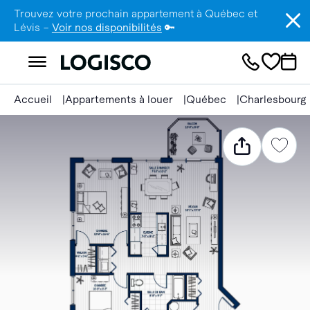
Trouvez votre prochain appartement à Québec et
Lévis –
Voir nos disponibilités
🔑
Accueil
Appartements à louer
Québec
Charlesbourg