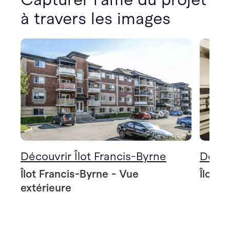
à travers les images
Découvrir Îlot Francis-Byrne
Décou
Îlot Francis-Byrne - Vue
Îlot F
extérieure