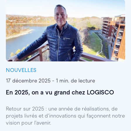
NOUVELLES
I
17 décembre 2025 - 1 min. de lecture
1
En 2025, on a vu grand chez LOGISCO
E
l
Retour sur 2025 : une année de réalisations, de
projets livrés et d’innovations qui façonnent notre
E
vision pour l’avenir.
p