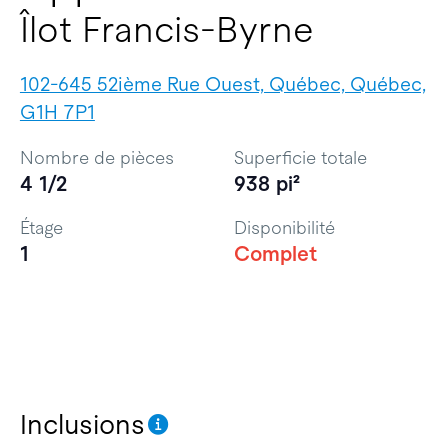
Îlot Francis-Byrne
102-645 52ième Rue Ouest, Québec, Québec,
G1H 7P1
Nombre de pièces
Superficie totale
4 1/2
938 pi²
Étage
Disponibilité
1
Complet
Inclusions