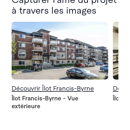
à travers les images
Découvrir Îlot Francis-Byrne
Décou
Îlot Francis-Byrne - Vue
Îlot F
extérieure