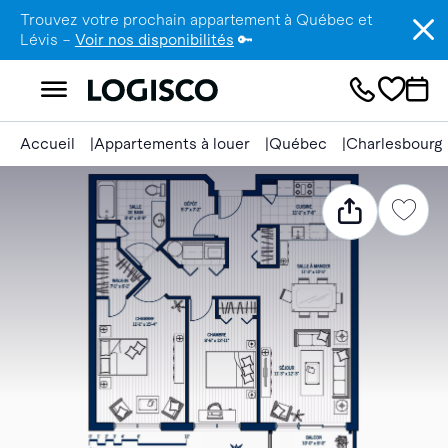
Trouvez votre prochain appartement à Québec et
Lévis –
Voir nos disponibilités
🔑
Accueil
Appartements à louer
Québec
Charlesbourg