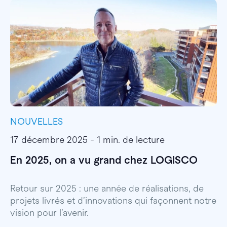
NOUVELLES
I
17 décembre 2025 - 1 min. de lecture
1
En 2025, on a vu grand chez LOGISCO
E
l
Retour sur 2025 : une année de réalisations, de
projets livrés et d’innovations qui façonnent notre
E
vision pour l’avenir.
p