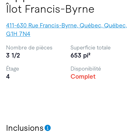
Îlot Francis-Byrne
411-630 Rue Francis-Byrne, Québec, Québec,
G1H 7N4
Nombre de pièces
Superficie totale
3 1/2
653 pi²
Étage
Disponibilité
4
Complet
Inclusions