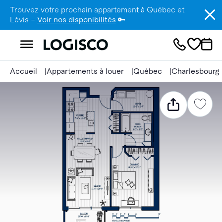
Trouvez votre prochain appartement à Québec et
Lévis –
Voir nos disponibilités
🔑
Accueil
Appartements à louer
Québec
Charlesbourg