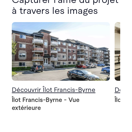
à travers les images
Découvrir Îlot Francis-Byrne
Décou
Îlot Francis-Byrne - Vue
Îlot F
extérieure