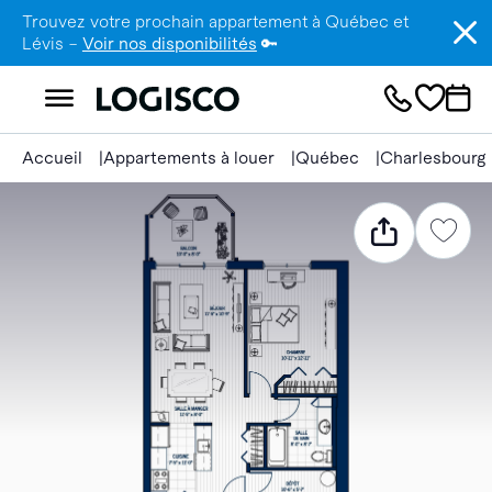
Trouvez votre prochain appartement à Québec et
Lévis –
Voir nos disponibilités
🔑
Accueil
Appartements à louer
Québec
Charlesbourg