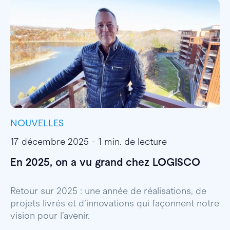
NOUVELLES
I
17 décembre 2025 - 1 min. de lecture
1
En 2025, on a vu grand chez LOGISCO
E
l
Retour sur 2025 : une année de réalisations, de
projets livrés et d’innovations qui façonnent notre
E
vision pour l’avenir.
p