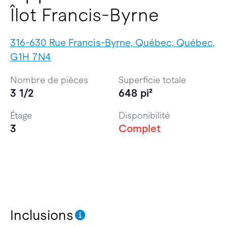
Îlot Francis-Byrne
316-630 Rue Francis-Byrne, Québec, Québec,
G1H 7N4
Nombre de pièces
Superficie totale
3 1/2
648 pi²
Étage
Disponibilité
3
Complet
Inclusions