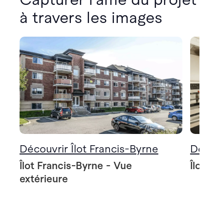
à travers les images
Découvrir Îlot Francis-Byrne
Décou
Îlot Francis-Byrne - Vue
Îlot F
extérieure