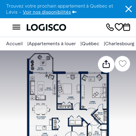
Trouvez votre prochain appartement à Québec et
Lévis –
Voir nos disponibilités
🔑
Accueil
Appartements à louer
Québec
Charlesbourg