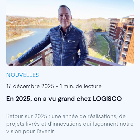
NOUVELLES
I
17 décembre 2025 - 1 min. de lecture
1
En 2025, on a vu grand chez LOGISCO
E
l
Retour sur 2025 : une année de réalisations, de
projets livrés et d’innovations qui façonnent notre
E
vision pour l’avenir.
p