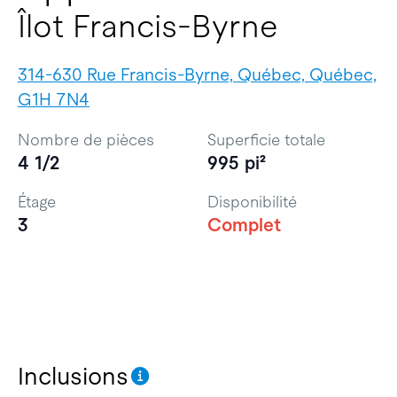
Îlot Francis-Byrne
314-630 Rue Francis-Byrne, Québec, Québec,
G1H 7N4
Nombre de pièces
Superficie totale
4 1/2
995 pi²
Étage
Disponibilité
3
Complet
Inclusions