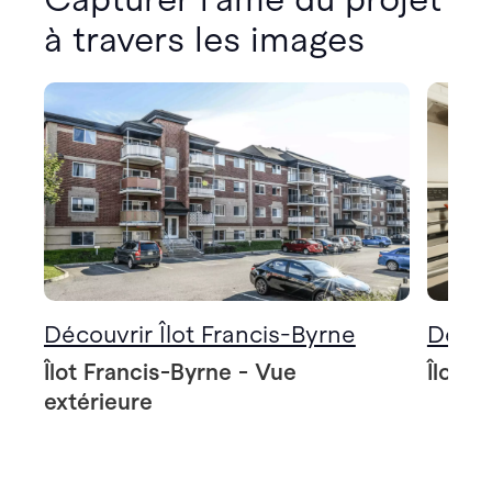
à travers les images
Découvrir Îlot Francis-Byrne
Décou
Îlot Francis-Byrne - Vue
Îlot F
extérieure