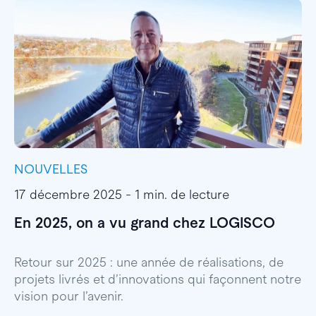
NOUVELLES
I
17 décembre 2025 - 1 min. de lecture
1
En 2025, on a vu grand chez LOGISCO
E
l
Retour sur 2025 : une année de réalisations, de
projets livrés et d’innovations qui façonnent notre
E
vision pour l’avenir.
p