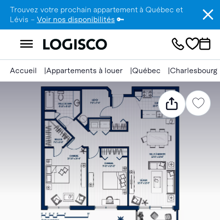
Trouvez votre prochain appartement à Québec et
Lévis –
Voir nos disponibilités
🔑
Accueil
Appartements à louer
Québec
Charlesbourg