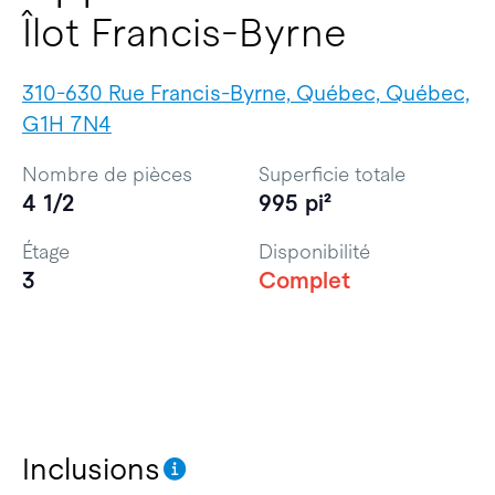
Îlot Francis-Byrne
310-630 Rue Francis-Byrne, Québec, Québec,
G1H 7N4
Nombre de pièces
Superficie totale
4 1/2
995 pi²
Étage
Disponibilité
3
Complet
Inclusions