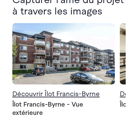
à travers les images
Découvrir Îlot Francis-Byrne
Décou
Îlot Francis-Byrne - Vue
Îlot F
extérieure