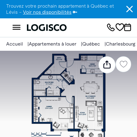
Trouvez votre prochain appartement à Québec et
Lévis –
Voir nos disponibilités
🔑
Accueil
Appartements à louer
Québec
Charlesbourg