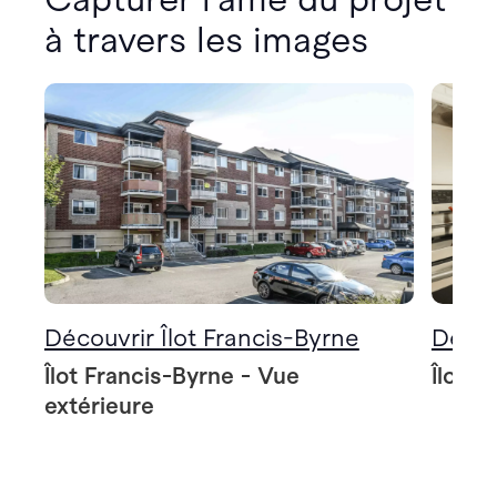
à travers les images
Découvrir Îlot Francis-Byrne
Décou
Îlot Francis-Byrne - Vue
Îlot F
extérieure