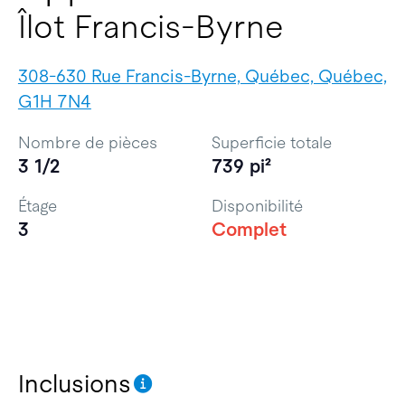
Îlot Francis-Byrne
308-630 Rue Francis-Byrne, Québec, Québec,
G1H 7N4
Nombre de pièces
Superficie totale
3 1/2
739 pi²
Étage
Disponibilité
3
Complet
Inclusions