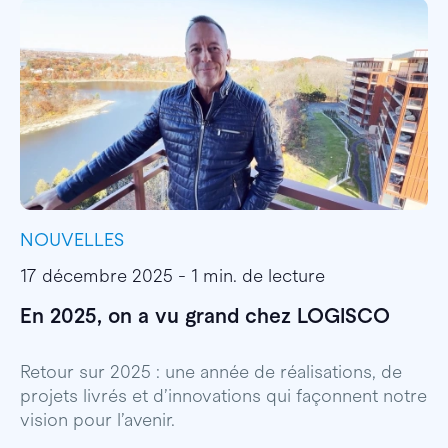
NOUVELLES
I
17 décembre 2025 - 1 min. de lecture
1
En 2025, on a vu grand chez LOGISCO
E
l
Retour sur 2025 : une année de réalisations, de
projets livrés et d’innovations qui façonnent notre
E
vision pour l’avenir.
p