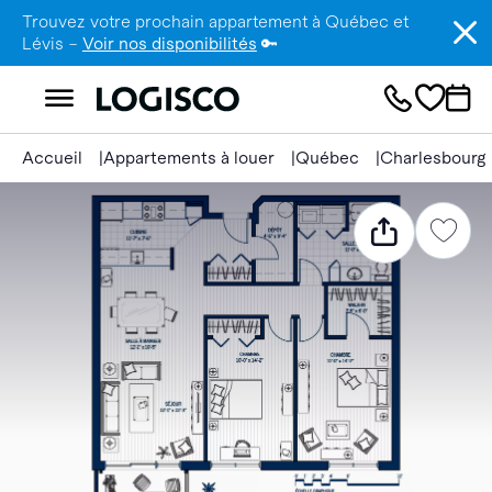
Trouvez votre prochain appartement à Québec et
Lévis –
Voir nos disponibilités
🔑
Accueil
Appartements à louer
Québec
Charlesbourg