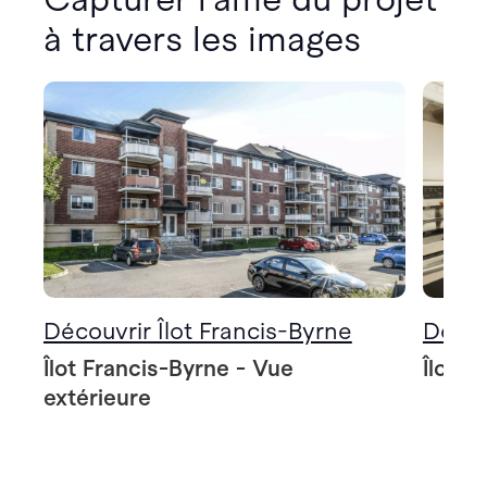
à travers les images
Découvrir Îlot Francis-Byrne
Décou
Îlot Francis-Byrne - Vue
Îlot F
extérieure