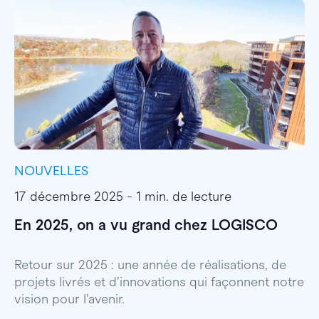
NOUVELLES
I
17 décembre 2025 - 1 min. de lecture
1
En 2025, on a vu grand chez LOGISCO
E
l
Retour sur 2025 : une année de réalisations, de
projets livrés et d’innovations qui façonnent notre
E
vision pour l’avenir.
p