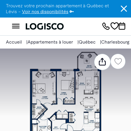
Trouvez votre prochain appartement à Québec et
Lévis –
Voir nos disponibilités
🔑
Accueil
Appartements à louer
Québec
Charlesbourg