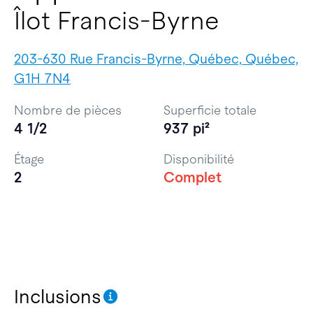
Îlot Francis-Byrne
203-630 Rue Francis-Byrne, Québec, Québec,
G1H 7N4
Nombre de pièces
Superficie totale
4 1/2
937 pi²
Étage
Disponibilité
2
Complet
Inclusions