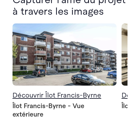
à travers les images
Découvrir Îlot Francis-Byrne
Décou
Îlot Francis-Byrne - Vue
Îlot F
extérieure