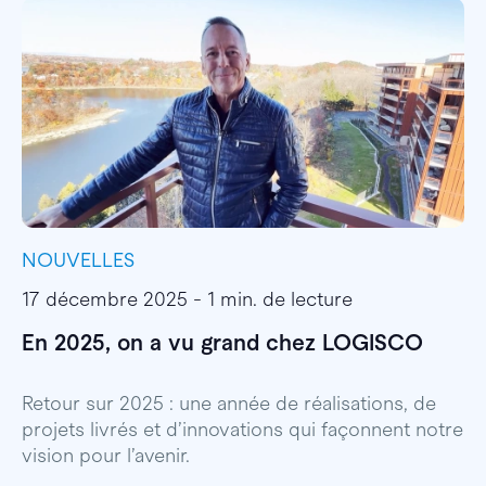
NOUVELLES
I
17 décembre 2025 - 1 min. de lecture
1
En 2025, on a vu grand chez LOGISCO
E
l
Retour sur 2025 : une année de réalisations, de
projets livrés et d’innovations qui façonnent notre
E
vision pour l’avenir.
p