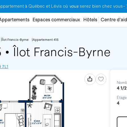
appartement à Québec et Lévis où
vous
serez bien chez vous–
Appartements
Espaces commerciaux
Hôtels
Centre d'ai
Îlot Francis-Byrne
Appartement 415
5
•
Îlot Francis-Byrne
H 7L1
Nomb
4 1/2
Étage
4