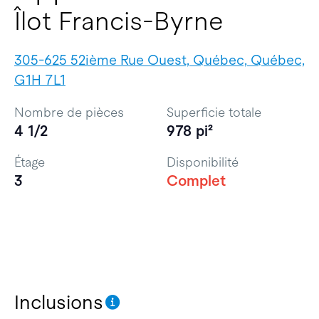
Îlot Francis-Byrne
305-625 52ième Rue Ouest, Québec, Québec,
G1H 7L1
Nombre de pièces
Superficie totale
4 1/2
978 pi²
Étage
Disponibilité
3
Complet
Inclusions