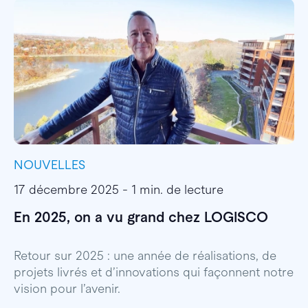
NOUVELLES
I
17 décembre 2025 - 1 min. de lecture
1
En 2025, on a vu grand chez LOGISCO
E
l
Retour sur 2025 : une année de réalisations, de
projets livrés et d’innovations qui façonnent notre
E
vision pour l’avenir.
p