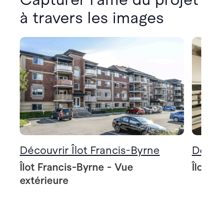
à travers les images
Découvrir Îlot Francis-Byrne
Décou
Îlot Francis-Byrne - Vue
Îlot F
extérieure