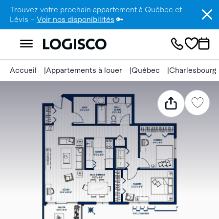
Trouvez votre prochain appartement à Québec et
Lévis –
Voir nos disponibilités
🔑
Accueil
Appartements à louer
Québec
Charlesbourg