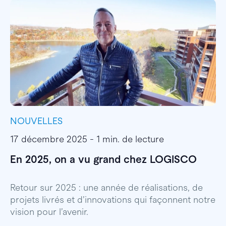
NOUVELLES
I
17 décembre 2025 - 1 min. de lecture
1
En 2025, on a vu grand chez LOGISCO
E
l
Retour sur 2025 : une année de réalisations, de
projets livrés et d’innovations qui façonnent notre
E
vision pour l’avenir.
p