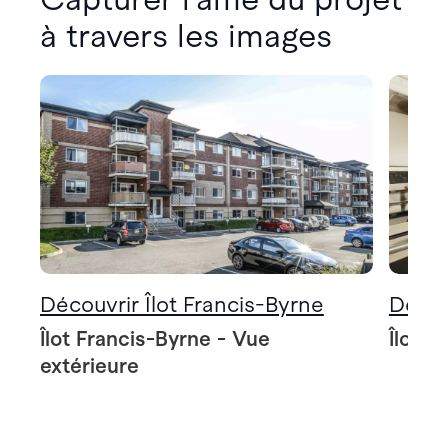
à travers les images
Découvrir Îlot Francis-Byrne
Décou
Îlot Francis-Byrne - Vue
Îlot F
extérieure