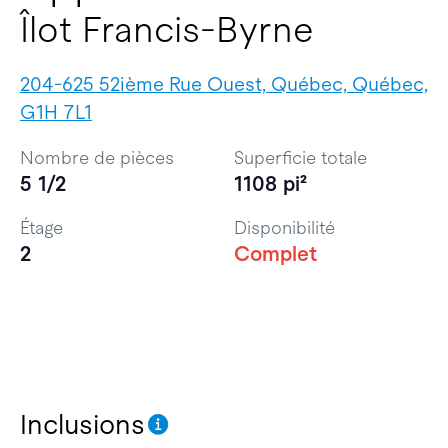
Îlot Francis-Byrne
204-625 52ième Rue Ouest, Québec, Québec,
G1H 7L1
Nombre de pièces
Superficie totale
5 1/2
1108 pi²
Étage
Disponibilité
2
Complet
Inclusions