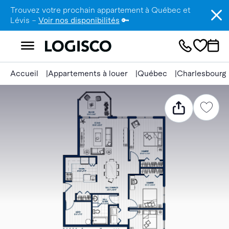
Trouvez votre prochain appartement à Québec et
Lévis –
Voir nos disponibilités
🔑
Accueil
Appartements à louer
Québec
Charlesbourg