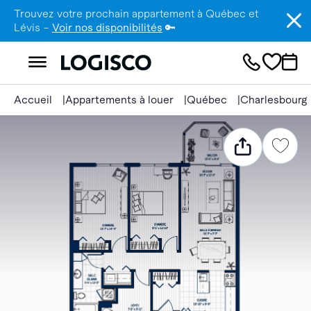
Trouvez votre prochain appartement à Québec et
Lévis –
Voir nos disponibilités
🔑
Accueil
Appartements à louer
Québec
Charlesbourg