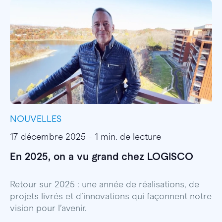
NOUVELLES
I
17 décembre 2025 - 1 min. de lecture
1
En 2025, on a vu grand chez LOGISCO
E
l
Retour sur 2025 : une année de réalisations, de
projets livrés et d’innovations qui façonnent notre
E
vision pour l’avenir.
p