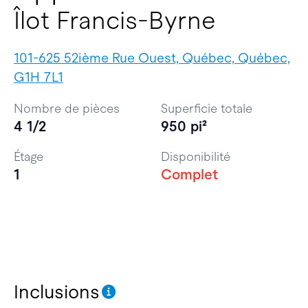
Îlot Francis-Byrne
101-625 52ième Rue Ouest, Québec, Québec,
G1H 7L1
Nombre de pièces
Superficie totale
4 1/2
950 pi²
Étage
Disponibilité
1
Complet
Inclusions