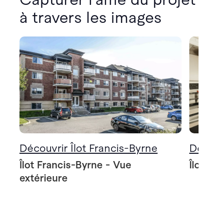
à travers les images
Découvrir Îlot Francis-Byrne
Décou
Îlot Francis-Byrne - Vue
Îlot F
extérieure