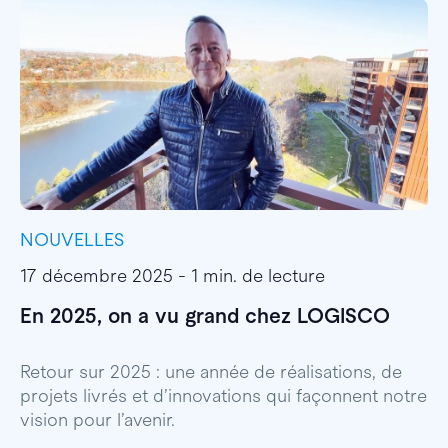
NOUVELLES
I
17 décembre 2025 - 1 min. de lecture
1
En 2025, on a vu grand chez LOGISCO
E
l
Retour sur 2025 : une année de réalisations, de
projets livrés et d’innovations qui façonnent notre
E
vision pour l’avenir.
p