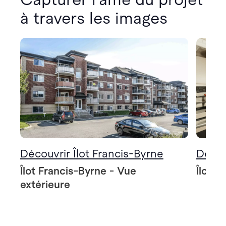
à travers les images
Découvrir Îlot Francis-Byrne
Décou
Îlot Francis-Byrne - Vue
Îlot F
extérieure