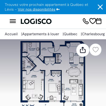
Trouvez votre prochain appartement à Québec et
Lévis –
Voir nos disponibilités
🔑
Accueil
Appartements à louer
Québec
Charlesbourg